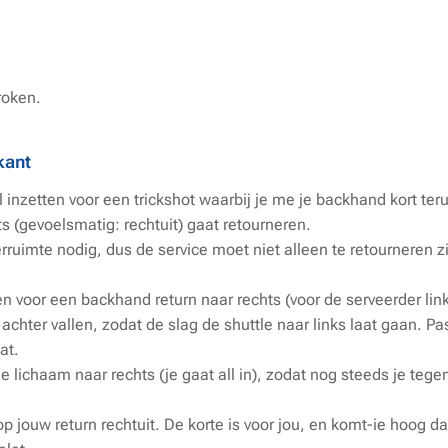
roken.
kant
 inzetten voor een trickshot waarbij je me je backhand kort terug
s (gevoelsmatig: rechtuit) gaat retourneren.
ruimte nodig, dus de service moet niet alleen te retourneren z
en voor een backhand return naar rechts (voor de serveerder link
r achter vallen, zodat de slag de shuttle naar links laat gaan. P
at.
 lichaam naar rechts (je gaat
all in
), zodat nog steeds je tege
 jouw return rechtuit. De korte is voor jou, en komt-ie hoog dan