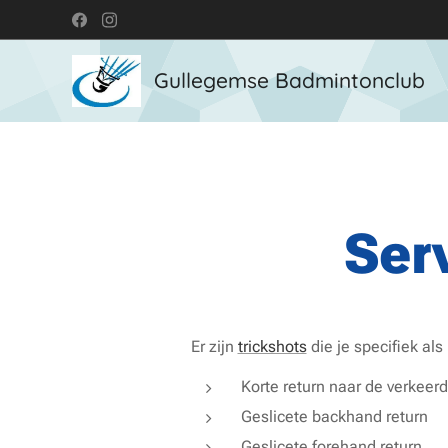
Gullegemse Badmintonclub
Ser
Er zijn
trickshots
die je specifiek als
Korte return naar de verkeer
Geslicete backhand return
Geslicete forehand return