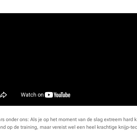
rs onder ons: Als je op het moment van de slag extreem hard kni
oond op de training, maar vereist wel een heel krachtige knijp-te