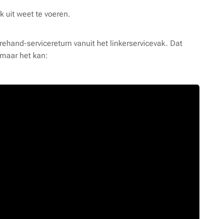
ak uit weet te voeren.
ehand-servicereturn vanuit het linkerservicevak. Dat
 maar het kan: