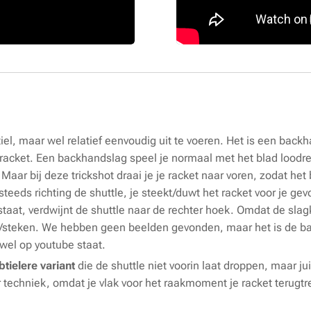
tiel, maar wel relatief eenvoudig uit te voeren. Het is een back
acket. Een backhandslag speel je normaal met het blad loodrec
aar bij deze trickshot draai je je racket naar voren, zodat het
steeds richting de shuttle, je steekt/duwt het racket voor je ge
taat, verdwijnt de shuttle naar de rechter hoek. Omdat de slagk
an/steken. We hebben geen beelden gevonden, maar het is de ba
 wel op youtube staat.
tielere variant
die de shuttle niet voorin laat droppen, maar jui
 techniek, omdat je vlak voor het raakmoment je racket terugtre