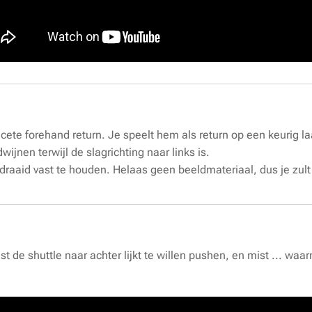
licete forehand return. Je speelt hem als return op een keurig l
wijnen terwijl de slagrichting naar links is.
' gedraaid vast te houden. Helaas geen beeldmateriaal, dus je zu
uist de shuttle naar achter lijkt te willen pushen, en mist ... wa