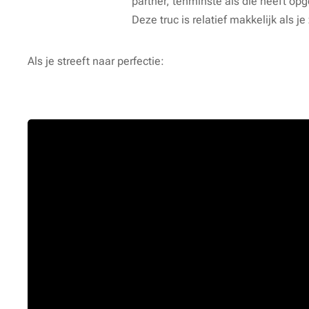
partner, tenminste als die heeft opg
Deze truc is relatief makkelijk als je
Als je streeft naar 