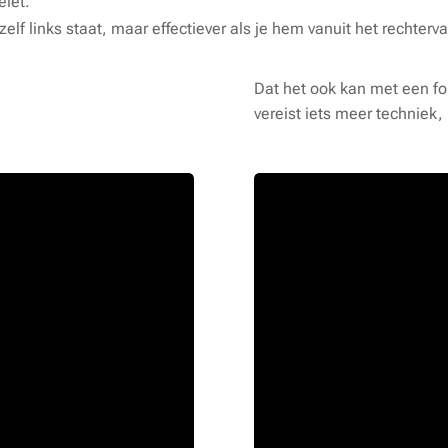
elet.
 zelf links staat, maar effectiever als je hem vanuit het rechterv
perfectie:
Dat het ook kan met een for
vereist iets meer techniek,