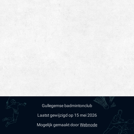
Gullegemse badmintonclub
Laatst gewijzigd op 15 mei 2026
Mogelijk gemaakt door
Webnode