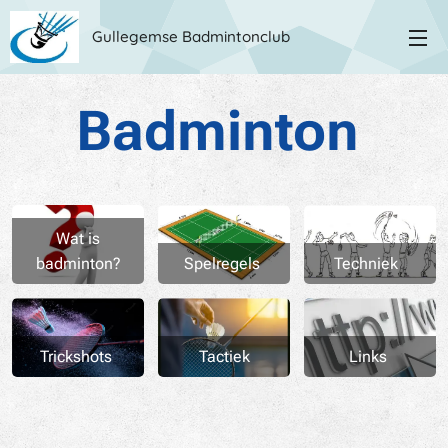
Gullegemse Badmintonclub
Badminton
Wat is
badminton?
Spelregels
Techniek
Trickshots
Tactiek
Links