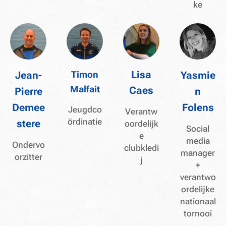
ke
Jean-
Timon
Lisa
Yasmie
Malfait
Caes
Pierre
n
Demee
Folens
Jeugdco
Verantw
ördinatie
stere
oordelijk
Social
e
media
Ondervo
clubkledi
manager
orzitter
j
+
verantwo
ordelijke
nationaal
tornooi