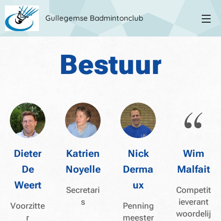
Gullegemse Badmintonclub
Bestuur
Dieter
Katrien
Nick
Wim
De
Noyelle
Derma
Malfait
Weert
ux
Secretari
Competit
s
ieverant
Voorzitte
Penning
woordelij
r
meester